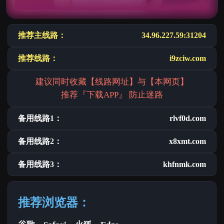
推荐主线路：
34.96.227.59:31204
推荐线路：
i9zciw.com
建议同时收藏【线路网址】与【本网页】
推荐『下载APP』 防止迷路
备用线路1：
rlvf0d.com
备用线路2：
x8xmt.com
备用线路3：
khfnmk.com
推荐浏览器：