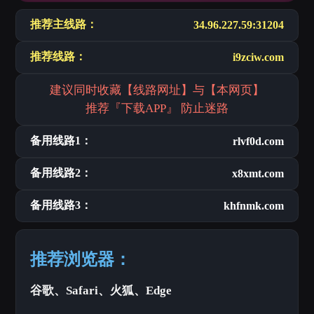
推荐主线路：
34.96.227.59:31204
推荐线路：
i9zciw.com
建议同时收藏【线路网址】与【本网页】
推荐『下载APP』 防止迷路
备用线路1：
rlvf0d.com
备用线路2：
x8xmt.com
备用线路3：
khfnmk.com
推荐浏览器：
谷歌、Safari、火狐、Edge